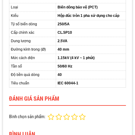
Loại
Biến dòng bảo vệ (PCT)
Kiểu
Hộp đúc tròn 1 pha sử dụng cho cáp
Tỷ số biến dòng
250/5A
Cấp chính xác
CL.5P10
Dung lượng
2.5VA
Đường kính trong (Ø)
40 mm
Mức cách điện
1.15kV (4 kV ~ 1 phút)
Tần số
50/60 Hz
Độ bền quá dòng
40
Tiêu chuẩn
IEC 60044-1
ĐÁNH GIÁ SẢN PHẨM
Bình chọn sản phẩm:
BÌNH LUẬN