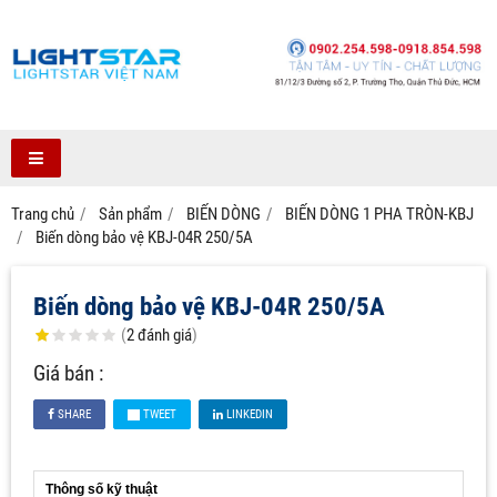
Trang chủ
Sản phẩm
BIẾN DÒNG
BIẾN DÒNG 1 PHA TRÒN-KBJ
Biến dòng bảo vệ KBJ-04R 250/5A
Biến dòng bảo vệ KBJ-04R 250/5A
(
2
đánh giá
)
Giá bán :
SHARE
TWEET
LINKEDIN
Thông số kỹ thuật