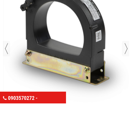
0903570272 -
0902254598
KGC-100-Biến dòng ZCT Ø113 (dùng cho cáp)