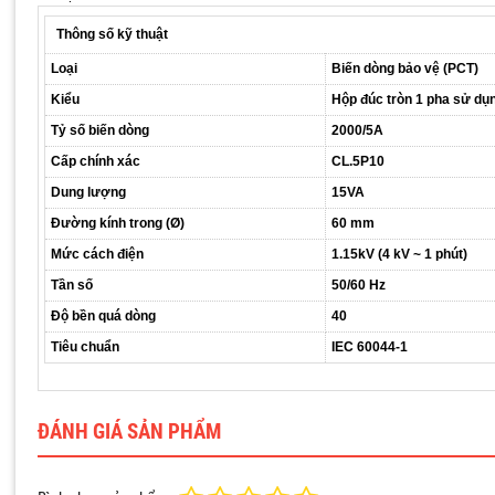
Thông số kỹ thuật
Loại
Biến dòng bảo vệ (PCT)
Kiểu
Hộp đúc tròn 1 pha sử dụ
Tỷ số biến dòng
2000/5A
Cấp chính xác
CL.5P10
Dung lượng
15VA
Đường kính trong (Ø)
60 mm
Mức cách điện
1.15kV (4 kV ~ 1 phút)
Tần số
50/60 Hz
Độ bền quá dòng
40
Tiêu chuẩn
IEC 60044-1
ĐÁNH GIÁ SẢN PHẨM