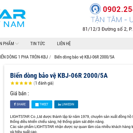
N PHẨM
TIN TỨC
LIÊN HỆ
IẾN DÒNG 1 PHA TRÒN-KBJ
Biến dòng bảo vệ KBJ-06R 2000/5A
Biến dòng bảo vệ KBJ-06R 2000/5A
(
1
đánh giá
)
Giá bán :
SHARE
TWEET
LINKEDIN
LIGHTSTAR Co.,Ltd được thành lập từ năm 1979, chuyên sản xuất đồng hồ ki
thống điều khiển chiếu sáng, hệ thống giám sát điện năng.
Các sản phẩm LIGHTSTAR nhận được sự quan tâm của nhiều khách hàng trên 
và hiệu suất cao.