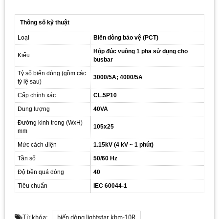
Thông số kỹ thuật
Loại
Biến dòng bảo vệ (PCT)
Hộp đúc vuông 1 pha sử dụng cho
Kiểu
busbar
Tỷ số biến dòng (gồm các
3000/5A; 4000/5A
tỷ lệ sau)
Cấp chính xác
CL.5P10
Dung lượng
40VA
Đường kính trong (WxH)
105x25
mm
Mức cách điện
1.15kV (4 kV ~ 1 phút)
Tần số
50/60 Hz
Độ bền quá dòng
40
Tiêu chuẩn
IEC 60044-1
Từ khóa:
biến dòng lightstar kbm-10R