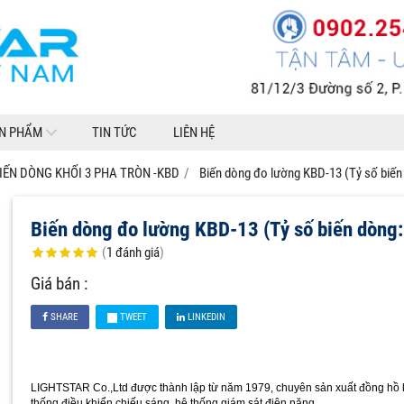
N PHẨM
TIN TỨC
LIÊN HỆ
IẾN DÒNG KHỐI 3 PHA TRÒN -KBD
Biến dòng đo lường KBD-13 (Tỷ số biến
Biến dòng đo lường KBD-13 (Tỷ số biến dòng
(
1
đánh giá
)
Giá bán :
SHARE
TWEET
LINKEDIN
LIGHTSTAR Co.,Ltd được thành lập từ năm 1979, chuyên sản xuất đồng hồ ki
thống điều khiển chiếu sáng, hệ thống giám sát điện năng.