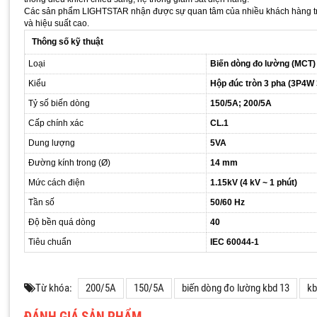
Các sản phẩm LIGHTSTAR nhận được sự quan tâm của nhiều khách hàng trên 
và hiệu suất cao.
Thông số kỹ thuật
Loại
Biến dòng đo lường (MCT)
Kiểu
Hộp đúc tròn 3 pha (3P4W
Tỷ số biến dòng
150/5A; 200/5A
Cấp chính xác
CL.1
Dung lượng
5VA
Đường kính trong (Ø)
14 mm
Mức cách điện
1.15kV (4 kV ~ 1 phút)
Tần số
50/60 Hz
Độ bền quá dòng
40
Tiêu chuẩn
IEC 60044-1
Từ khóa:
200/5A
150/5A
biến dòng đo lường kbd 13
kb