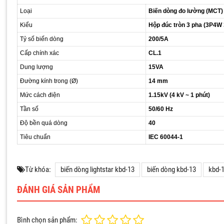
Loại
Biến dòng đo lường (MCT)
Kiểu
Hộp đúc tròn 3 pha (3P4W
Tỷ số biến dòng
200/5A
Cấp chính xác
CL.1
Dung lượng
15VA
Đường kính trong (Ø)
14 mm
Mức cách điện
1.15kV (4 kV ~ 1 phút)
Tần số
50/60 Hz
Độ bền quá dòng
40
Tiêu chuẩn
IEC 60044-1
Từ khóa:
biến dòng lightstar kbd-13
biến dòng kbd-13
kbd-
ĐÁNH GIÁ SẢN PHẨM
Bình chọn sản phẩm: