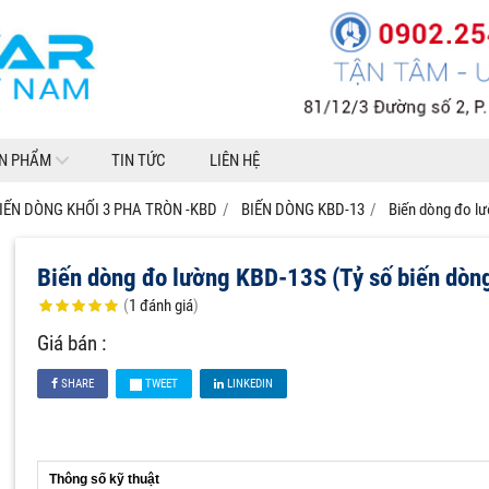
N PHẨM
TIN TỨC
LIÊN HỆ
IẾN DÒNG KHỐI 3 PHA TRÒN -KBD
BIẾN DÒNG KBD-13
Biến dòng đo lư
Biến dòng đo lường KBD-13S (Tỷ số biến dòn
(
1
đánh giá
)
Giá bán :
SHARE
TWEET
LINKEDIN
Thông số kỹ thuật