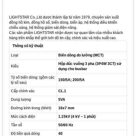
LIGHTSTAR Co.,Ltd được thành lập từ năm 1979, chuyên sản xuất
đồng hồ kim, đồng hồ số, biến dòng, biến áp, hệ thống điều khiển
chiếu sáng, hệ thống giám sát điện năng.
Các sản phẩm LIGHTSTAR nhận được sự quan tâm của nhiều khách
hàng trên khắp thế giới bởi độ tin cậy, chính xác và hiệu suất cao.
Thông số kỹ thuật
Loại
Biến dòng đo lường (MCT)
Hộp đúc vuông 3 pha (3P4W 3CT) sử
Kiểu
dụng cho busbar
Tỷ số biến dòng: (gồm các
150/5A; 200/5A
tỷ số sau)
Cấp chính xác
CL.1
Dung lượng
5VA
Đường kính trong (WxH)
16x7 mm
Mức cách điện
1.15kV (4 kV ~ 1 phút)
Tần số
50/60 Hz
Độ bền quá dòng
40