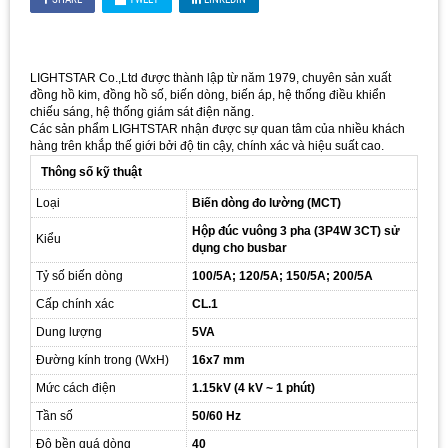
LIGHTSTAR Co.,Ltd được thành lập từ năm 1979, chuyên sản xuất
đồng hồ kim, đồng hồ số, biến dòng, biến áp, hệ thống điều khiển
chiếu sáng, hệ thống giám sát điện năng.
Các sản phẩm LIGHTSTAR nhận được sự quan tâm của nhiều khách
hàng trên khắp thế giới bởi độ tin cậy, chính xác và hiệu suất cao.
Thông số kỹ thuật
Loại
Biến dòng đo lường (MCT)
Hộp đúc vuông 3 pha (3P4W 3CT) sử
Kiểu
dụng cho busbar
Tỷ số biến dòng
100/5A; 120/5A; 150/5A; 200/5A
Cấp chính xác
CL.1
Dung lượng
5VA
Đường kính trong (WxH)
16x7 mm
Mức cách điện
1.15kV (4 kV ~ 1 phút)
Tần số
50/60 Hz
Độ bền quá dòng
40