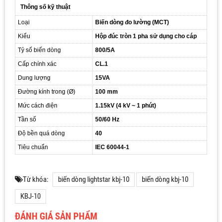
Thông số kỹ thuật
Loại
Biến dòng đo lường (MCT)
Kiểu
Hộp đúc tròn 1 pha sử dụng cho cáp
Tỷ số biến dòng
800/5A
Cấp chính xác
CL.1
Dung lượng
15VA
Đường kính trong (Ø)
100 mm
Mức cách điện
1.15kV (4 kV ~ 1 phút)
Tần số
50/60 Hz
Độ bền quá dòng
40
Tiêu chuẩn
IEC 60044-1
Từ khóa:
biến dòng lightstar kbj-10
biến dòng kbj-10
KBJ-10
ĐÁNH GIÁ SẢN PHẨM