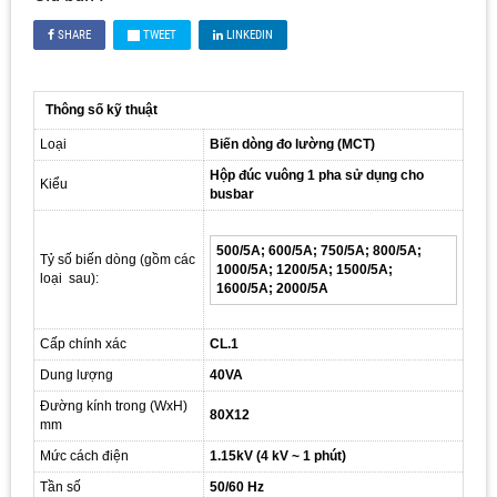
SHARE
TWEET
LINKEDIN
Thông số kỹ thuật
Loại
Biến dòng đo lường (MCT)
Hộp đúc vuông 1 pha sử dụng cho
Kiểu
busbar
500/5A; 600/5A; 750/5A; 800/5A;
Tỷ số biến dòng (gồm các
1000/5A; 1200/5A; 1500/5A;
loại sau):
1600/5A; 2000/5A
Cấp chính xác
CL.1
Dung lượng
40VA
Đường kính trong (WxH)
80X12
mm
Mức cách điện
1.15kV (4 kV ~ 1 phút)
Tần số
50/60 Hz