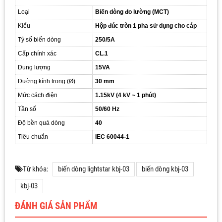
Loại
Biến dòng đo lường (MCT)
Kiểu
Hộp đúc tròn 1 pha sử dụng cho cáp
Tỷ số biến dòng
250/5A
Cấp chính xác
CL.1
Dung lượng
15VA
Đường kính trong (Ø)
30 mm
Mức cách điện
1.15kV (4 kV ~ 1 phút)
Tần số
50/60 Hz
Độ bền quá dòng
40
Tiêu chuẩn
IEC 60044-1
Từ khóa:
biến dòng lightstar kbj-03
biến dòng kbj-03
kbj-03
ĐÁNH GIÁ SẢN PHẨM