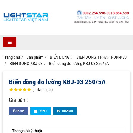
Trang chủ
Sản phẩm
BIẾN DÒNG
BIẾN DÒNG 1 PHA TRÒN-KBJ
BIẾN DÒNG KBJ-03
Biến dòng đo lường KBJ-03 250/5A
Biến dòng đo lường KBJ-03 250/5A
(
1
đánh giá
)
Giá bán :
SHARE
TWEET
LINKEDIN
Thông số kỹ thuật