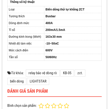
Thông số kỹ thuật
Loại
Biến dòng thứ tự không ZCT
Tương thích
Busbar
Dòng định mức
400A
Tỉ số
200mA/1.5mA
Đường kính trong (WxH)
163x30 mm
Nhiệt độ làm việc
-10~50
o
C
Mức cách điện
600V
Tần số
50/60Hz
Từ khóa:
relay bảo vệ dòng rò
KB-05
zct.
biến dòng
LIGHTSTAR
ĐÁNH GIÁ SẢN PHẨM
Bình chọn sản phẩm: