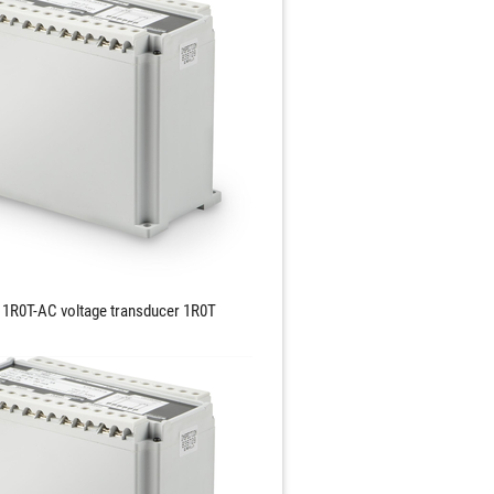
1R0T-AC voltage transducer 1R0T