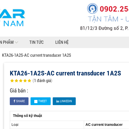
N PHẨM
TIN TỨC
LIÊN HỆ
KTA26-1A2S-AC current transducer 1A2S
KTA26-1A2S-AC current transducer 1A2S
(
1
đánh giá
)
Giá bán :
SHARE
TWEET
LINKEDIN
Thông số kỹ thuật
Loại
AC current transducer