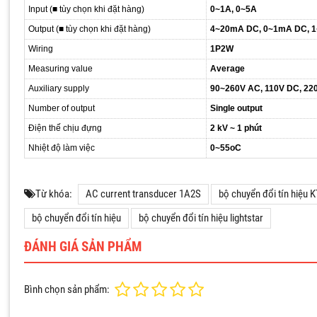
Input (■ tùy chọn khi đặt hàng)
0~1A, 0~5A
Output (■ tùy chọn khi đặt hàng)
4~20mA DC, 0~1mA DC, 1
Wiring
1P2W
Measuring value
Average
Auxiliary supply
90~260V AC, 110V DC, 22
Number of output
Single output
Điện thế chịu đựng
2 kV ~ 1 phút
Nhiệt độ làm việc
0~55
o
C
Từ khóa:
AC current transducer 1A2S
bộ chuyển đổi tín hiệu
bộ chuyển đổi tín hiệu
bộ chuyển đổi tín hiệu lightstar
ĐÁNH GIÁ SẢN PHẨM
Bình chọn sản phẩm: