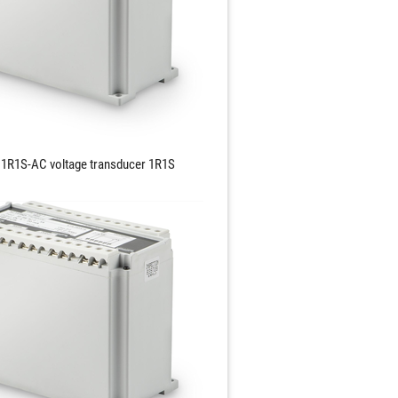
1R1S-AC voltage transducer 1R1S