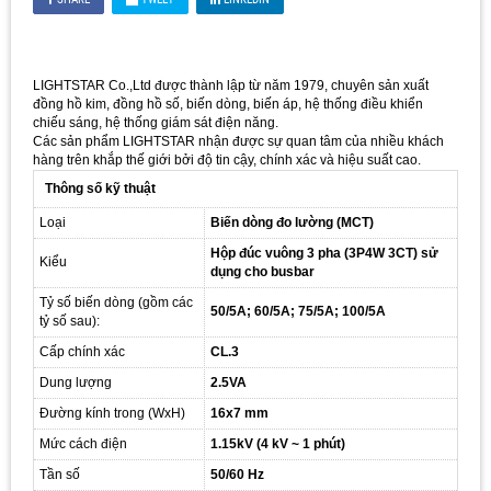
LIGHTSTAR Co.,Ltd được thành lập từ năm 1979, chuyên sản xuất
đồng hồ kim, đồng hồ số, biến dòng, biến áp, hệ thống điều khiển
chiếu sáng, hệ thống giám sát điện năng.
Các sản phẩm LIGHTSTAR nhận được sự quan tâm của nhiều khách
hàng trên khắp thế giới bởi độ tin cậy, chính xác và hiệu suất cao.
Thông số kỹ thuật
Loại
Biến dòng đo lường (MCT)
Hộp đúc vuông 3 pha (3P4W 3CT) sử
Kiểu
dụng cho busbar
Tỷ số biến dòng (gồm các
50/5A; 60/5A; 75/5A; 100/5A
tỷ số sau):
Cấp chính xác
CL.3
Dung lượng
2.5VA
Đường kính trong (WxH)
16x7 mm
Mức cách điện
1.15kV (4 kV ~ 1 phút)
Tần số
50/60 Hz